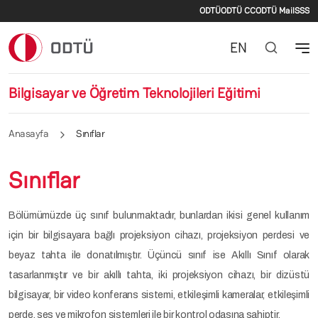
İkincil menü
Ana içeriğe atla
ODTÜ
ODTÜ CC
ODTÜ Mail
SSS
EN
Bilgisayar ve Öğretim Teknolojileri Eğitimi
Anasayfa
Sınıflar
Sınıflar
Bölümümüzde üç sınıf bulunmaktadır, bunlardan ikisi genel kullanım
için bir bilgisayara bağlı projeksiyon cihazı, projeksiyon perdesi ve
beyaz tahta ile donatılmıştır. Üçüncü sınıf ise Akıllı Sınıf olarak
tasarlanmıştır ve bir akıllı tahta, iki projeksiyon cihazı, bir dizüstü
bilgisayar, bir video konferans sistemi, etkileşimli kameralar, etkileşimli
perde, ses ve mikrofon sistemleri ile bir kontrol odasına sahiptir.