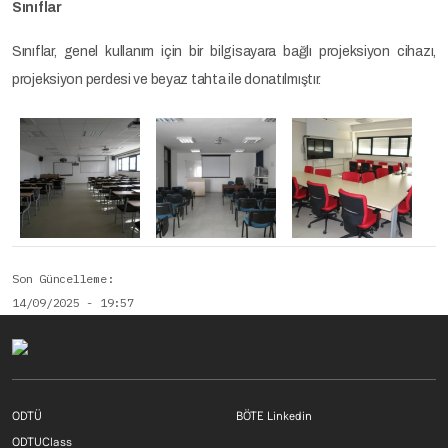
Sınıflar
Sınıflar, genel kullanım için bir bilgisayara bağlı projeksiyon cihazı,
projeksiyon perdesi ve beyaz tahta ile donatılmıştır.
Son Güncelleme
14/09/2025 - 19:57
Footer menu 1 TR
Footer menu 2 T
ODTÜ
BÖTE Linkedin
Footer menu 3 TR
ODTUClass