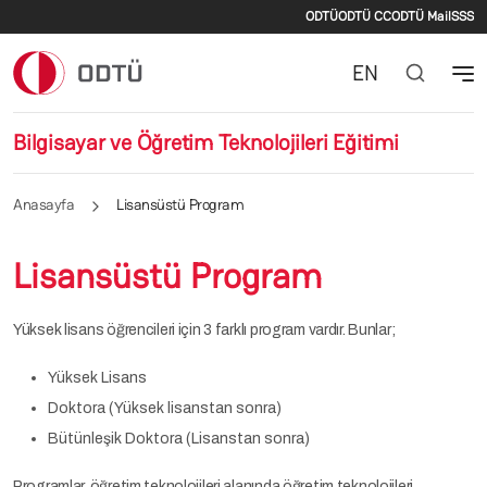
İkincil menü
Ana içeriğe atla
ODTÜ
ODTÜ CC
ODTÜ Mail
SSS
EN
Bilgisayar ve Öğretim Teknolojileri Eğitimi
Anasayfa
Lisansüstü Program
Lisansüstü Program
Yüksek lisans öğrencileri için 3 farklı program vardır. Bunlar;
Yüksek Lisans
Doktora (Yüksek lisanstan sonra)
Bütünleşik Doktora (Lisanstan sonra)
Programlar, öğretim teknolojileri alanında öğretim teknolojileri