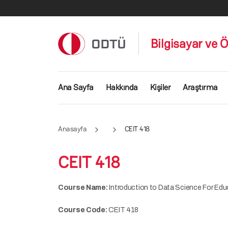
Ana içeriğe atla
Bilgisayar ve Ö
Ana gezinti menüsü
Ana Sayfa
Hakkında
Kişiler
Araştırma
Anasayfa
CEIT 418
CEIT 418
Course Name:
Introduction to Data Science For Edu
Course Code:
CEIT 418