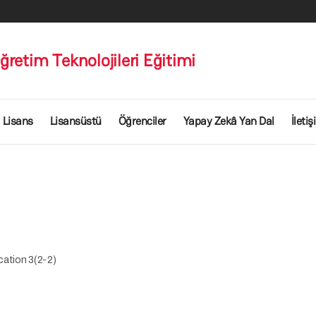
ğretim Teknolojileri Eğitimi
Lisans
Lisansüstü
Öğrenciler
Yapay Zekâ Yan Dal
İleti
cation 3(2-2)