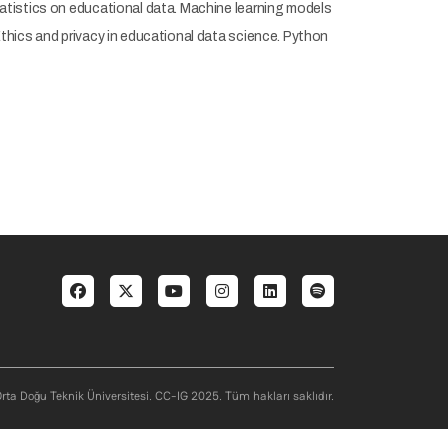
atistics on educational data. Machine learning models
thics and privacy in educational data science. Python
enu 3 TR
Social menu
rta Doğu Teknik Üniversitesi. CC-IG 2025. Tüm hakları saklıdır.