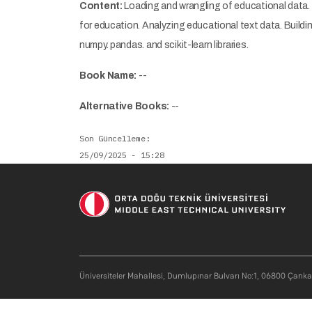
Content:
Loading and wrangling of educational data. 
for education. Analyzing educational text data. Build
numpy. pandas. and scikit-learn libraries.
Book Name:
--
Alternative Books:
--
Son Güncelleme
25/09/2025 - 15:28
Üniversiteler Mahallesi, Dumlupınar Bulvarı No:1, 06800 Çank