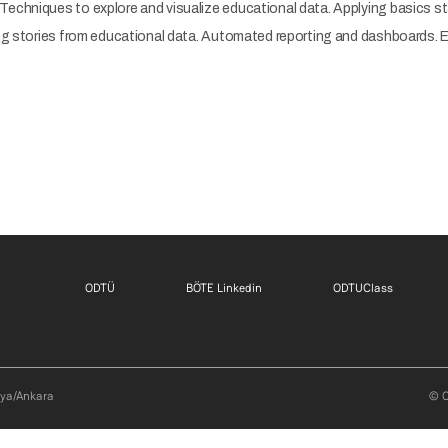
Techniques to explore and visualize educational data. Applying basics st
ing stories from educational data. Automated reporting and dashboards. E
Footer menu 1 TR
Footer menu 2 TR
Footer m
ODTÜ
BÖTE Linkedin
ODTUClass
aya/Ankara
© O